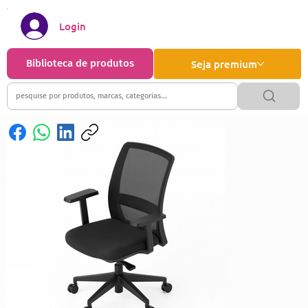
Login
Biblioteca de produtos
Seja premium