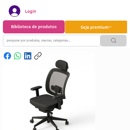
Login
Biblioteca de produtos
Seja premium