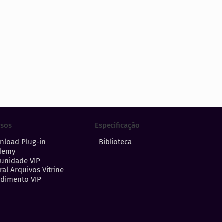
Especificação
rsos
Biblioteca
nload Plug-in
demy
unidade VIP
ral Arquivos Vitrine
dimento VIP