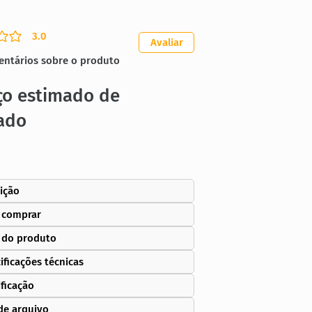
3.0
ação média é 3 de 5
Avaliar
entários sobre o produto
ço estimado de
ado
ição
 comprar
 do produto
ificações técnicas
ificação
de arquivo