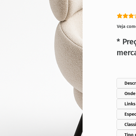
classific
Veja com
* Pre
merc
Descr
Onde
Links
Espec
Class
Tipo 