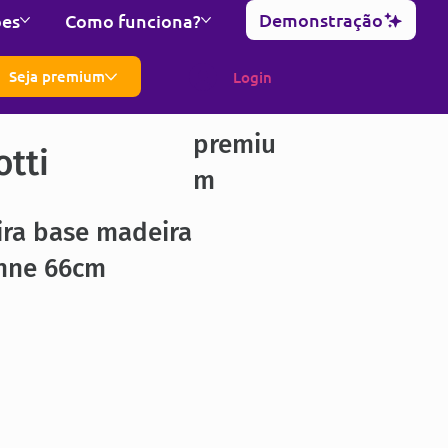
Demonstração
ões
Como funciona?
Seja premium
Login
premiu
otti
m
ira base madeira
enne 66cm