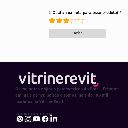
2. Qual a sua nota para esse produto?
Enviar
Os melhores objetos paramétricos do Brasil! Estamos
em mais de 170 países e somos mais de 180 mil
usuários na Vitrine Revit.
VITRINE REVIT LTDA
30.202.323/0001-29