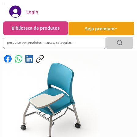
Login
Biblioteca de produtos
Seja premium