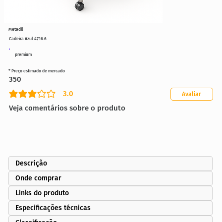
Metadil
Cadeira Azul 4716.6
premium
* Preço estimado de mercado
350
3.0
Avaliar
classificação média é 3 de 5
Veja comentários sobre o produto
Descrição
Onde comprar
Links do produto
Especificações técnicas