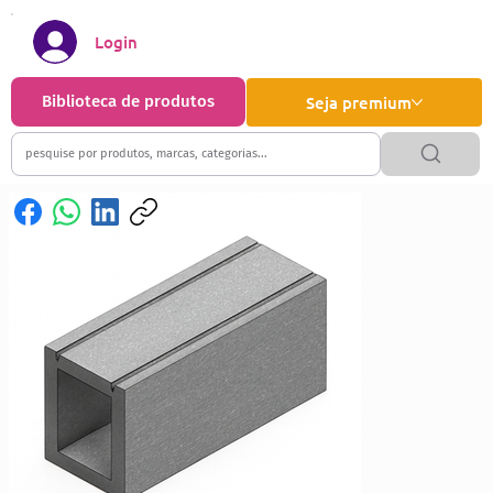
Login
Biblioteca de produtos
Seja premium