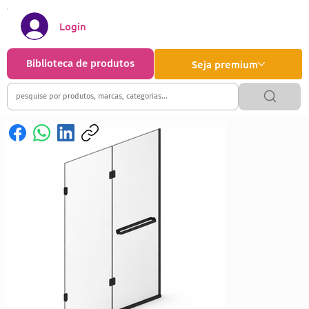
Login
Biblioteca de produtos
Seja premium