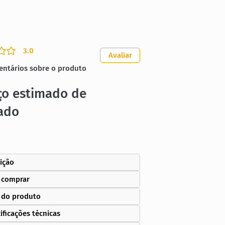
3.0
ação média é 3 de 5
Avaliar
entários sobre o produto
ço estimado de
ado
ição
 comprar
 do produto
ificações técnicas