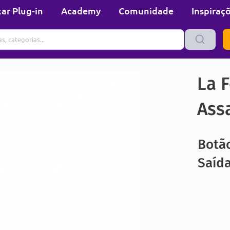
ar Plug-in
Academy
Comunidade
Inspiraç
La F
Ass
Botã
Saíd