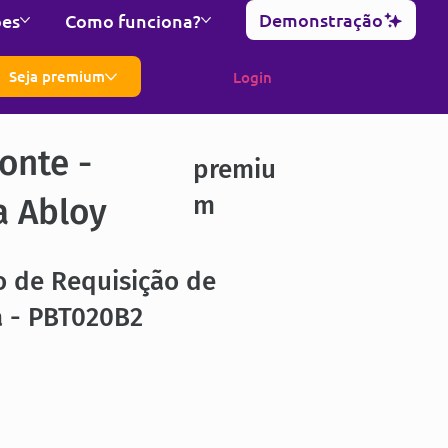
Demonstração
ões
Como funciona?
Seja premium
Login
onte -
premiu
m
a Abloy
o de Requisição de
a - PBT020B2