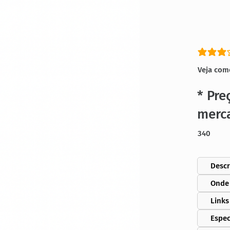
classific
Veja com
* Pre
merc
340
Descr
Onde
Links
Espec