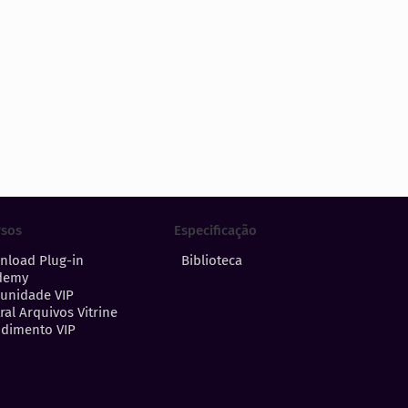
Especificação
rsos
Biblioteca
nload Plug-in
demy
unidade VIP
ral Arquivos Vitrine
dimento VIP