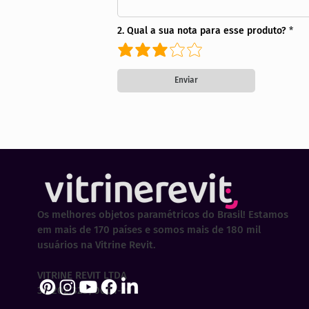
2. Qual a sua nota para esse produto?
Enviar
Os melhores objetos paramétricos do Brasil! Estamos
em mais de 170 países e somos mais de 180 mil
usuários na Vitrine Revit.
VITRINE REVIT LTDA
30.202.323/0001-29