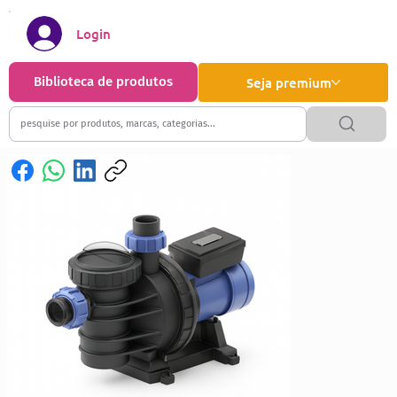
Login
Biblioteca de produtos
Seja premium