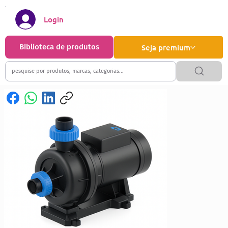
Login
Biblioteca de produtos
Seja premium