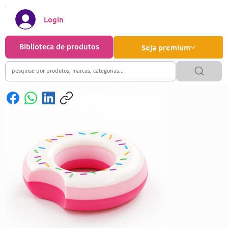
Login
Biblioteca de produtos
Seja premium