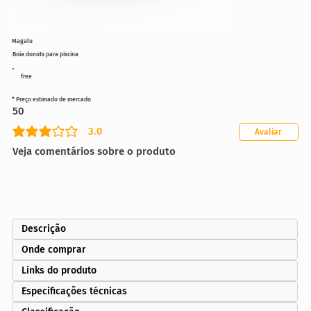
Magalu
Boia donuts para piscina
free
* Preço estimado de mercado
50
3.0
Avaliar
classificação média é 3 de 5
Veja comentários sobre o produto
Descrição
Onde comprar
Links do produto
Especificações técnicas