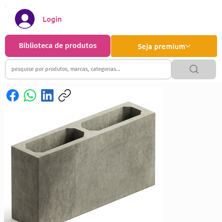
Login
Biblioteca de produtos
Seja premium