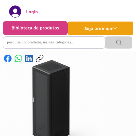
Login
Biblioteca de produtos
Seja premium