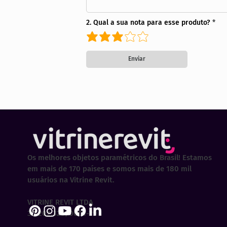
2. Qual a sua nota para esse produto?
Enviar
Os melhores objetos paramétricos do Brasil! Estamos
em mais de 170 países e somos mais de 180 mil
usuários na Vitrine Revit.
VITRINE REVIT LTDA
30.202.323/0001-29