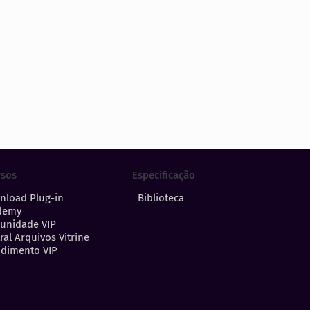
Especificação
rsos
Biblioteca
nload Plug-in
demy
unidade VIP
ral Arquivos Vitrine
dimento VIP