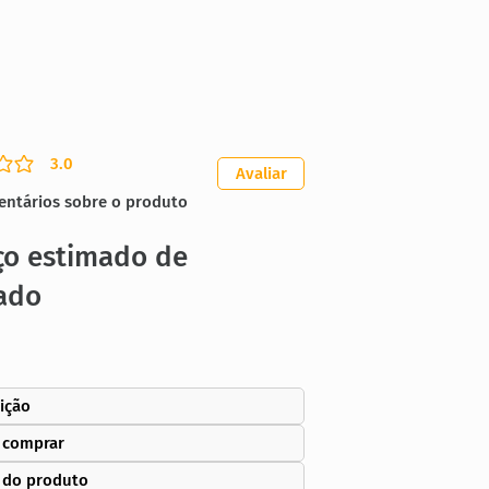
3.0
ação média é 3 de 5
Avaliar
entários sobre o produto
ço estimado de
ado
ição
 comprar
 do produto