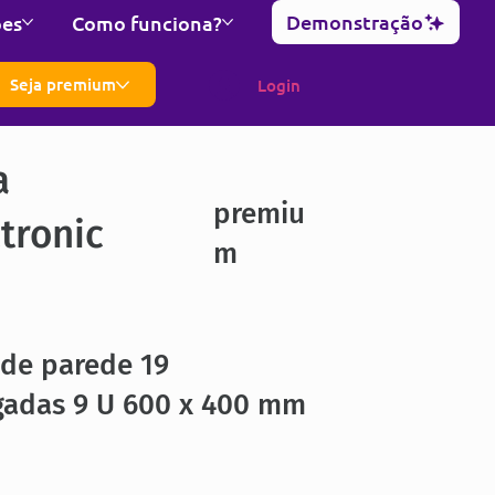
Demonstração
ões
Como funciona?
Seja premium
Login
a
premiu
tronic
m
 de parede 19
gadas 9 U 600 x 400 mm