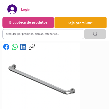
Login
Biblioteca de produtos
Seja premium