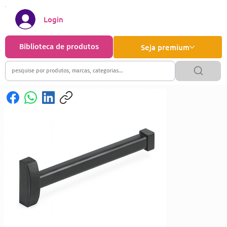
Login
Biblioteca de produtos
Seja premium