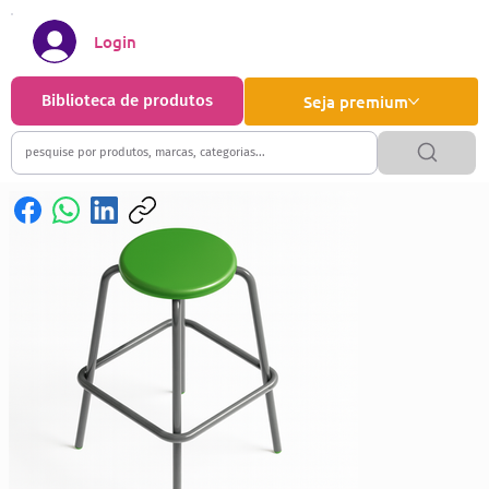
Login
Biblioteca de produtos
Seja premium