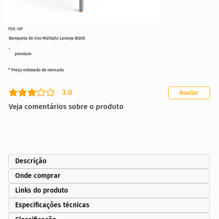
FDE-SP
Banqueta de Uso Múltiplo Laranja BQ08
premium
* Preço estimado de mercado
3.0
Avaliar
classificação média é 3 de 5
Veja comentários sobre o produto
Descrição
Onde comprar
Links do produto
Especificações técnicas