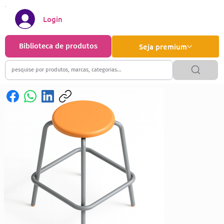
Login
Biblioteca de produtos
Seja premium