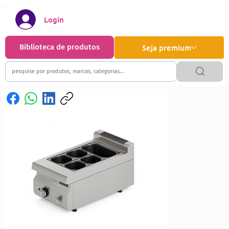
Login
Biblioteca de produtos
Seja premium