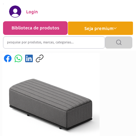
Login
Biblioteca de produtos
Seja premium