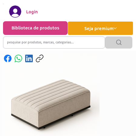
Login
Biblioteca de produtos
Seja premium