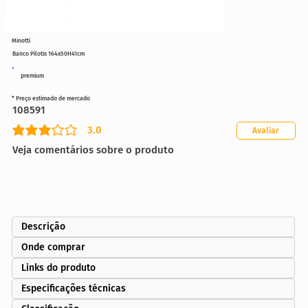
Minotti
Banco Pilotis 164x50H41cm
premium
* Preço estimado de mercado
108591
3.0
Avaliar
classificação média é 3 de 5
Veja comentários sobre o produto
Descrição
Onde comprar
Links do produto
Especificações técnicas