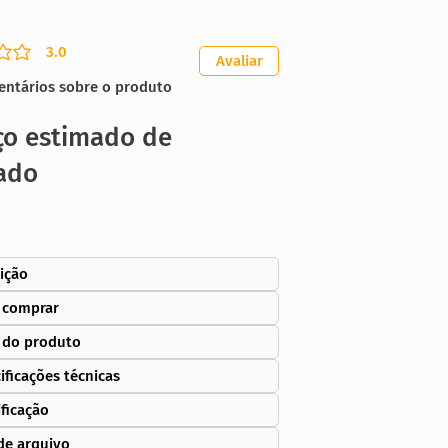
3.0
ação média é 3 de 5
Avaliar
entários sobre o produto
ço estimado de
ado
ição
 comprar
 do produto
ificações técnicas
ificação
de arquivo