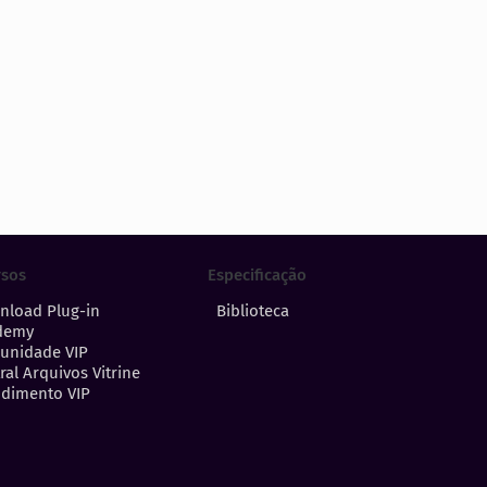
Especificação
rsos
Biblioteca
nload Plug-in
demy
unidade VIP
ral Arquivos Vitrine
dimento VIP