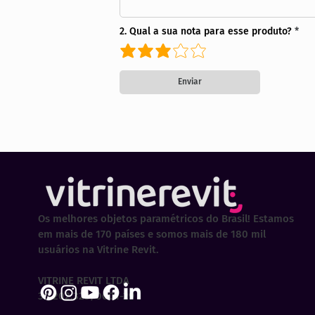
2. Qual a sua nota para esse produto?
Enviar
Os melhores objetos paramétricos do Brasil! Estamos
em mais de 170 países e somos mais de 180 mil
usuários na Vitrine Revit.
VITRINE REVIT LTDA
30.202.323/0001-29