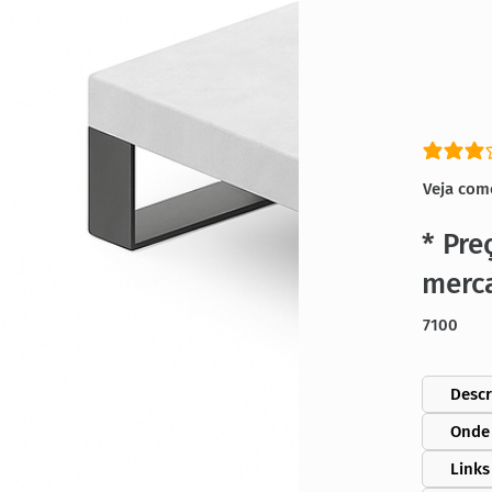
classific
Veja com
* Pre
merc
7100
Descr
Onde
Links