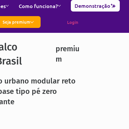
Demonstração
ões
Como funciona?
Seja premium
Login
alco
premiu
m
rasil
o urbano modular reto
ase tipo pé zero
ante