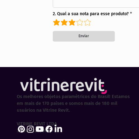
2. Qual a sua nota para esse produto?
Enviar
Os melhores objetos paramétricos do Brasil! Estamos
em mais de 170 países e somos mais de 180 mil
usuários na Vitrine Revit.
VITRINE REVIT LTDA
30.202.323/0001-29