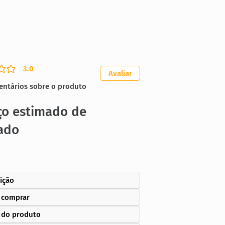
3.0
ação média é 3 de 5
Avaliar
entários sobre o produto
ço estimado de
ado
ição
 comprar
 do produto