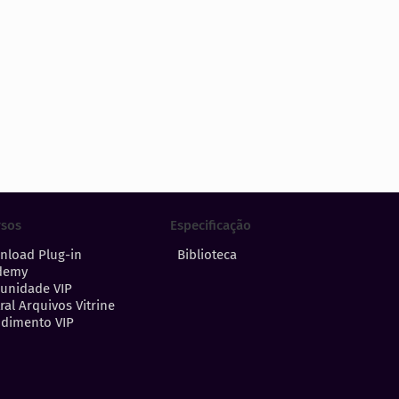
Especificação
rsos
Biblioteca
nload Plug-in
demy
unidade VIP
ral Arquivos Vitrine
dimento VIP