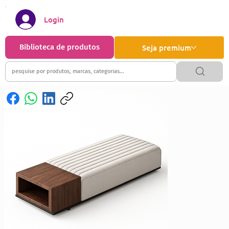
Login
Biblioteca de produtos
Seja premium