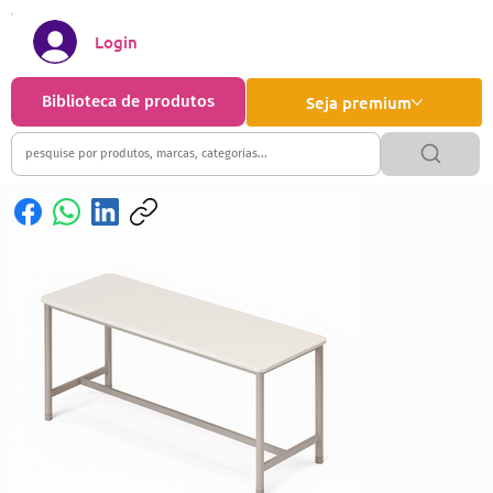
Login
Biblioteca de produtos
Seja premium