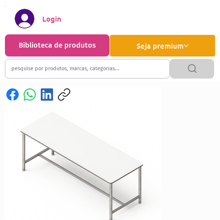
Login
Biblioteca de produtos
Seja premium