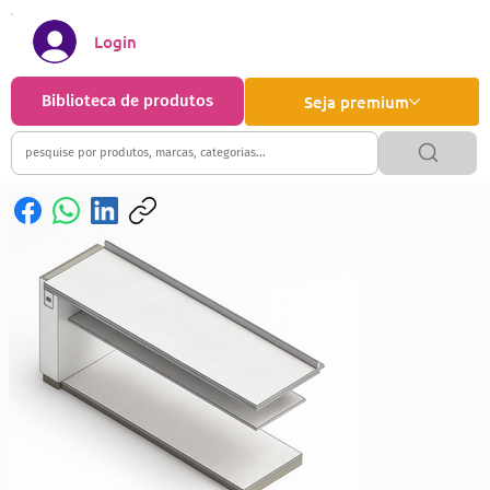
Login
Biblioteca de produtos
Seja premium