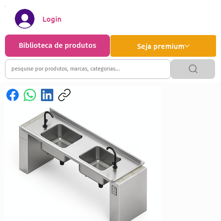
Login
Biblioteca de produtos
Seja premium