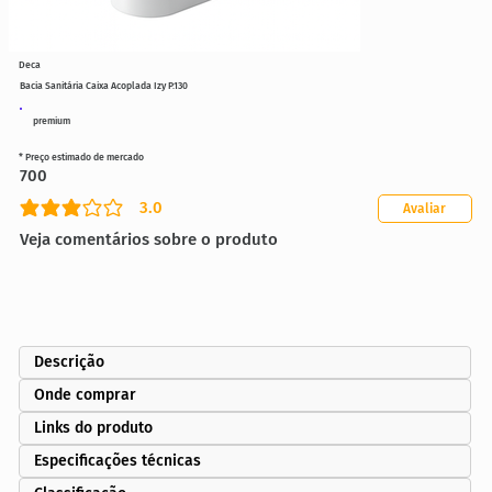
Deca
Bacia Sanitária Caixa Acoplada Izy P.130
premium
* Preço estimado de mercado
700
3.0
Avaliar
classificação média é 3 de 5
Veja comentários sobre o produto
Descrição
Onde comprar
Links do produto
Especificações técnicas