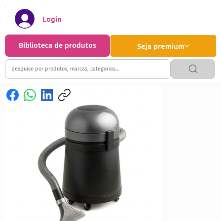
Login
Biblioteca de produtos
Seja premium