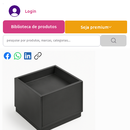
Login
Biblioteca de produtos
Seja premium