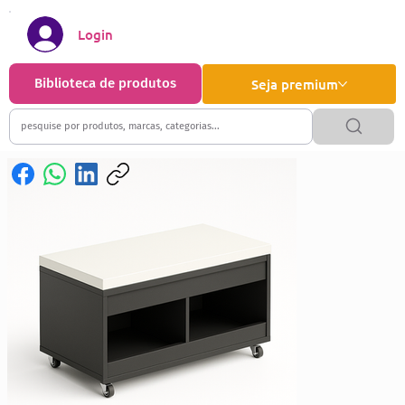
Login
Biblioteca de produtos
Seja premium