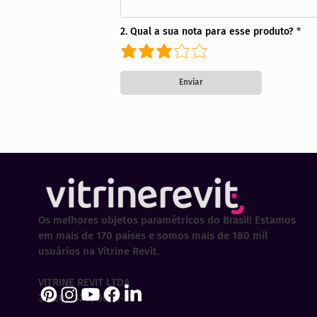
2. Qual a sua nota para esse produto?
Enviar
Os melhores objetos paramétricos do Brasil! Estamos
em mais de 170 países e somos mais de 180 mil
usuários na Vitrine Revit.
VITRINE REVIT LTDA
30.202.323/0001-29