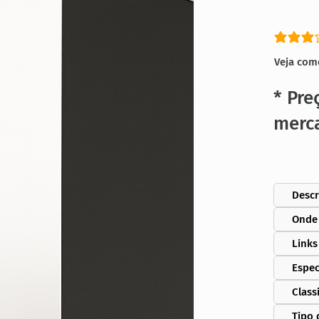
classific
Veja com
* Pre
merc
Descr
Onde
Links
Espec
Class
Tipo 