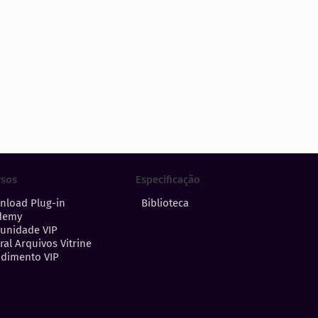
Especificação
rsos
Biblioteca
nload Plug-in
demy
unidade VIP
ral Arquivos Vitrine
dimento VIP