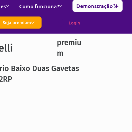
Demonstração
ões
Como funciona?
Seja premium
Login
premiu
lli
m
rio Baixo Duas Gavetas
12RP