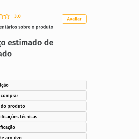
3.0
ação média é 3 de 5
Avaliar
entários sobre o produto
ço estimado de
ado
ição
 comprar
 do produto
ificações técnicas
ificação
de arquivo