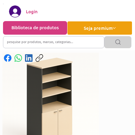
Login
Biblioteca de produtos
Seja premium