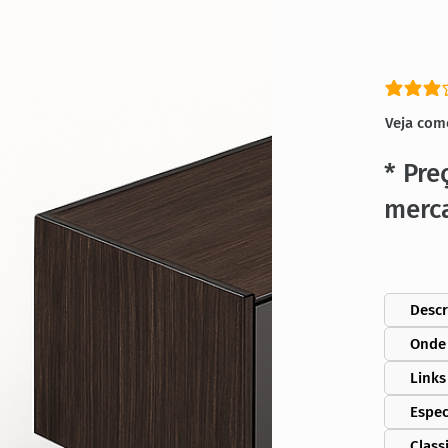
classific
Veja com
* Pre
merc
Descr
Onde
Links
Espec
Class