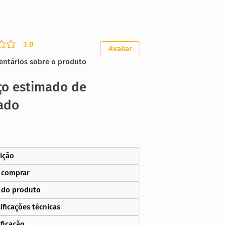
3.0
ação média é 3 de 5
Avaliar
entários sobre o produto
ço estimado de
ado
ição
 comprar
 do produto
ificações técnicas
ificação