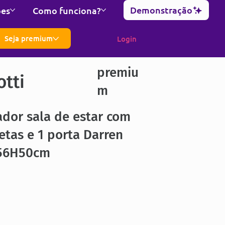
Demonstração
ões
Como funciona?
Seja premium
Login
premiu
otti
m
dor sala de estar com
etas e 1 porta Darren
56H50cm