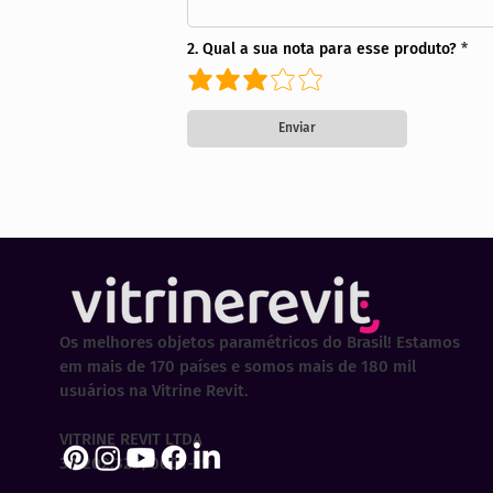
2. Qual a sua nota para esse produto?
Enviar
Os melhores objetos paramétricos do Brasil! Estamos
em mais de 170 países e somos mais de 180 mil
usuários na Vitrine Revit.
VITRINE REVIT LTDA
30.202.323/0001-29