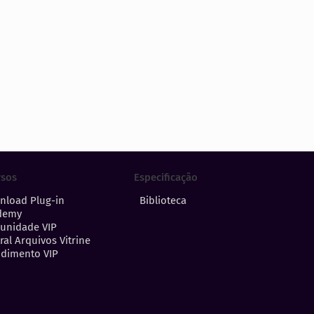
Especificação
rsos
Biblioteca
nload Plug-in
demy
unidade VIP
ral Arquivos Vitrine
dimento VIP