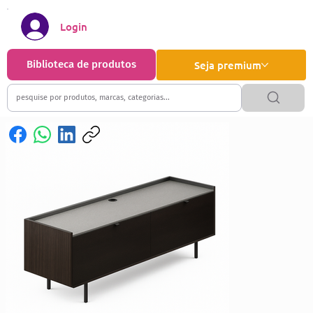
Login
Biblioteca de produtos
Seja premium