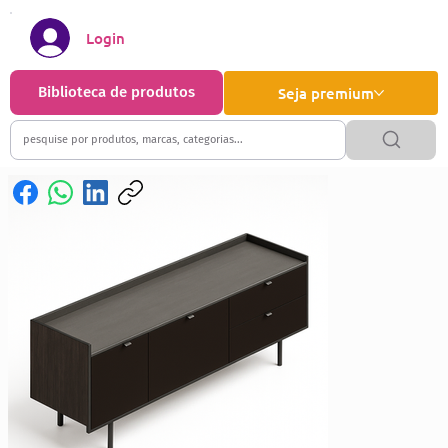
Login
Biblioteca de produtos
Seja premium