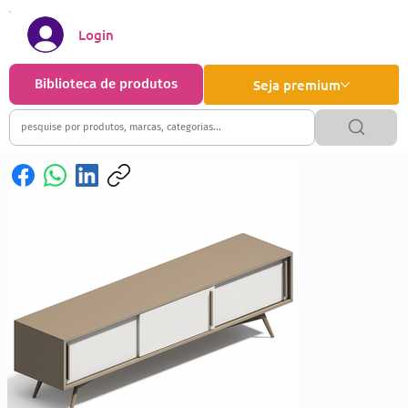
Login
Biblioteca de produtos
Seja premium