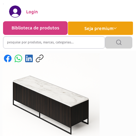
Login
Biblioteca de produtos
Seja premium