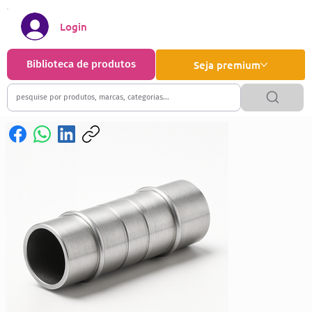
Login
Biblioteca de produtos
Seja premium