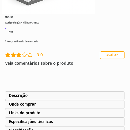
FDE-SP
Abrigo de gás 4 cilindros 45Kg
free
* Preço estimado de mercado
3.0
Avaliar
classificação média é 3 de 5
Veja comentários sobre o produto
Descrição
Onde comprar
Links do produto
Especificações técnicas