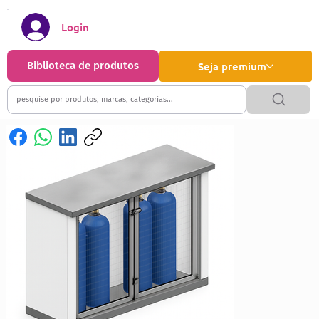
Login
Biblioteca de produtos
Seja premium