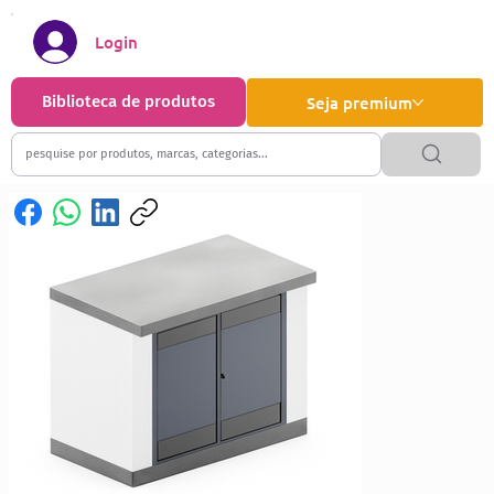
Login
Biblioteca de produtos
Seja premium