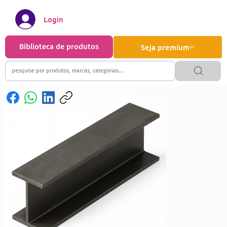
Login
Biblioteca de produtos
Seja premium