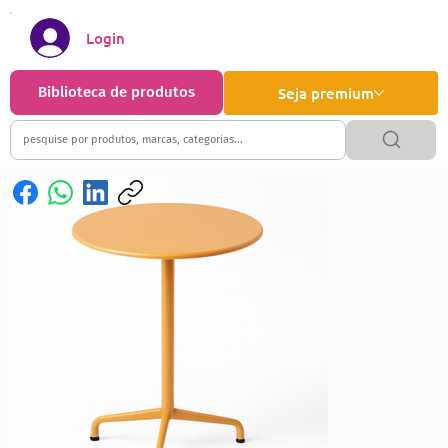
Login
Biblioteca de produtos
Seja premium