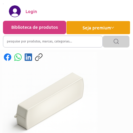
Login
Biblioteca de produtos
Seja premium