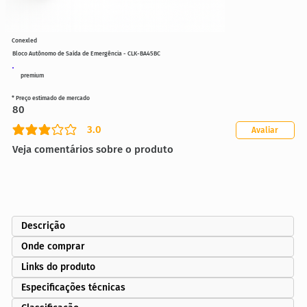
Conexled
Bloco Autônomo de Saída de Emergência - CLK-BA45BC
premium
* Preço estimado de mercado
80
3.0
Avaliar
classificação média é 3 de 5
Veja comentários sobre o produto
Descrição
Onde comprar
Links do produto
Especificações técnicas